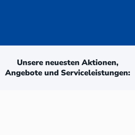
uge - jetzt
ken:
Unsere neuesten Aktionen,
Angebote und Serviceleistungen: