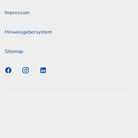
Impressum
Hinweisgebersystem
Sitemap
s Elmshorn GmbH & Co. KG x Jonas
nen zum offiziellen Kraftstoffverbrauch und den offiziellen
Emissionen neuer Personenkraftwagen können dem
n Kraftstoffverbrauch, die CO2-Emissionen und den
er Personenkraftwagen' entnommen werden, der an allen