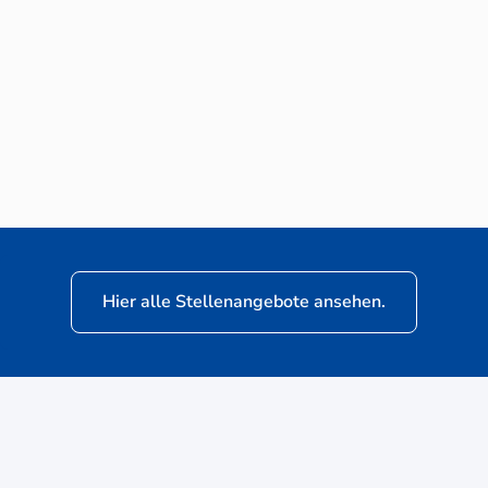
Neuwagen-Verkaufsberater (m/w/d) für
VW Nutzfahrzeuge
Hier alle Stellenangebote ansehen.
ere
Kunden: