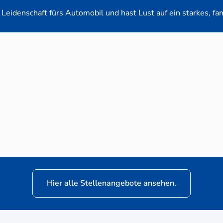
Leidenschaft fürs Automobil und hast Lust auf ein starkes, fa
en-Verkaufsberater (m/w/d) für VW Nutzfahrz
Hier alle Stellenangebote ansehen.