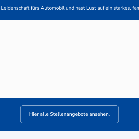
Leidenschaft fürs Automobil und hast Lust auf ein starkes, fa
en-Verkaufsberater (m/w/d) für VW Nutzfahrz
Hier alle Stellenangebote ansehen.