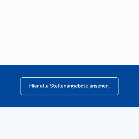
Neuwagen-Verkaufsberater (m/w/d) für
VW Nutzfahrzeuge
Hier alle Stellenangebote ansehen.
ere
Kunden: