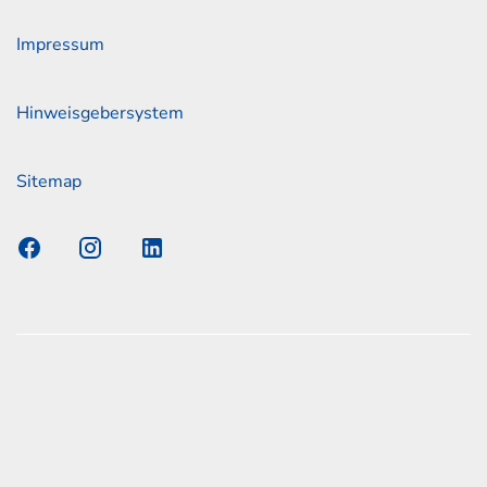
Impressum
Hinweisgebersystem
Sitemap
s Elmshorn GmbH & Co. KG x Jonas
nen zum offiziellen Kraftstoffverbrauch und den offiziellen
Emissionen neuer Personenkraftwagen können dem
n Kraftstoffverbrauch, die CO2-Emissionen und den
er Personenkraftwagen' entnommen werden, der an allen