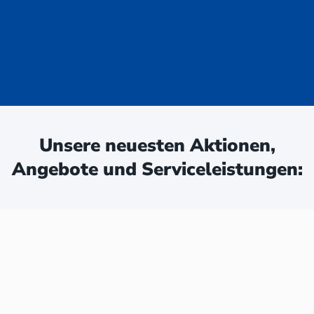
uge - jetzt
ken:
Unsere neuesten Aktionen,
Angebote und Serviceleistungen: