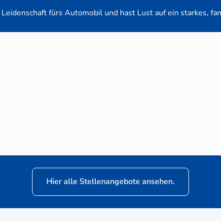
Leidenschaft fürs Automobil und hast Lust auf ein starkes, fa
en-Verkaufsberater (m/w/d) für VW Nutzfahrz
Hier alle Stellenangebote ansehen.