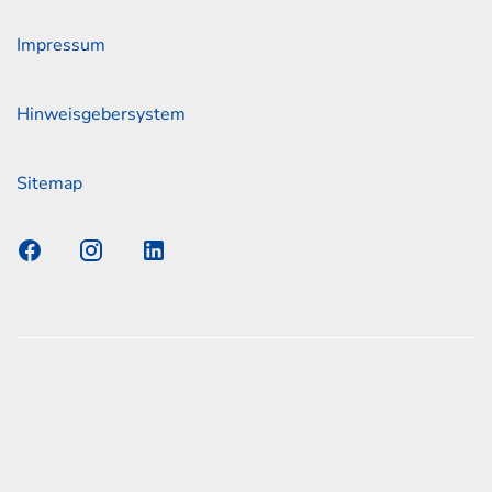
Impressum
Hinweisgebersystem
Sitemap
s Elmshorn GmbH & Co. KG x Jonas
nen zum offiziellen Kraftstoffverbrauch und den offiziellen
Emissionen neuer Personenkraftwagen können dem
n Kraftstoffverbrauch, die CO2-Emissionen und den
er Personenkraftwagen' entnommen werden, der an allen