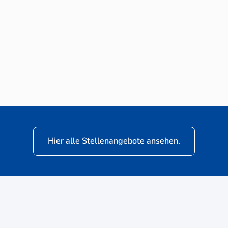
Neuwagen-Verkaufsberater (m/w/d) für
VW Nutzfahrzeuge
Hier alle Stellenangebote ansehen.
ere
Kunden: