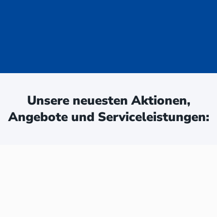
uge - jetzt
ken:
Unsere neuesten Aktionen,
Angebote und Serviceleistungen: