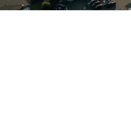
eit 1973 für eine gelungene Mischung aus Komfort, Alltagstau
ngsgetriebe DSG bis zu Plug‑in‑Hybridvarianten (GTE). Auf 
gitales Cockpit in die Mittelklasse und macht so lange Zeit 
urch großen Lade- und Nutzraum sowie ausgeglichene Fahrdynam
treut und Serviceleistungen für VW, Audi, Skoda sowie VW N
urch markenvertraute Techniker. So verbindet der Passat mode