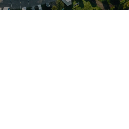
glichkeit und technischer Innovation — von effizienten TSI‑ 
der MQB‑Plattform bringt er Assistenzsysteme wie adaptiven
aus der Oberklasse bekannte Funktionen zugänglich. Besonders 
ik, was ihn für Familien und Vielfahrer attraktiv macht. Im
utzfahrzeuge angeboten — von Diagnose und Inspektion bis 
rne Technik mit praxisgerechter Vielseitigkeit und einem zuve