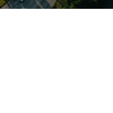
und TDI‑Motoren
 Tempomat,
die Kombiversion
 Autohaus Elmshorn
zu Reparatur mit
rlässigen