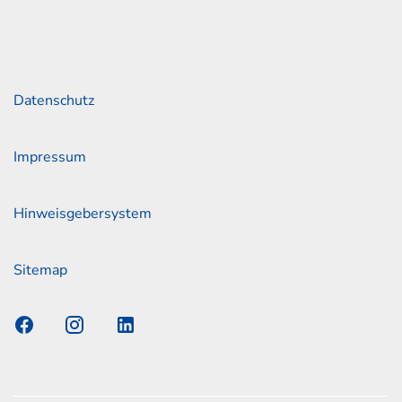
Links
Datenschutz
Impressum
Hinweisgebersystem
Sitemap
s Elmshorn GmbH & Co. KG x Jonas