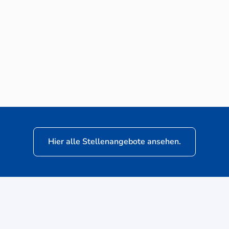
Neuwagen-Verkaufsberater (m/w/d) für
VW Nutzfahrzeuge
Hier alle Stellenangebote ansehen.
ere
Kunden: