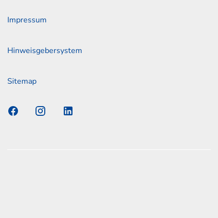
Impressum
Hinweisgebersystem
Sitemap
s Elmshorn GmbH & Co. KG x Jonas
nen zum offiziellen Kraftstoffverbrauch und den offiziellen
Emissionen neuer Personenkraftwagen können dem
n Kraftstoffverbrauch, die CO2-Emissionen und den
er Personenkraftwagen' entnommen werden, der an allen