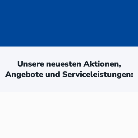
uge - jetzt
ken:
Unsere neuesten Aktionen,
Angebote und Serviceleistungen: