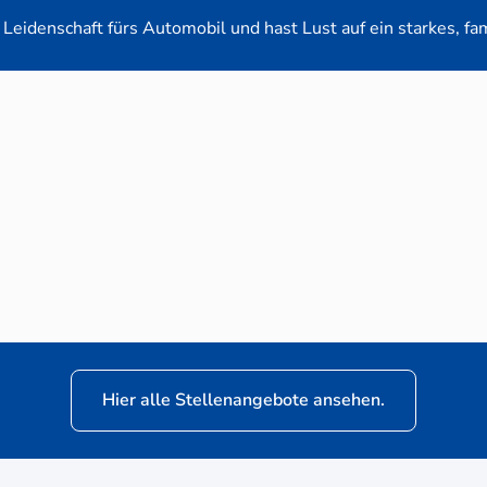
Leidenschaft fürs Automobil und hast Lust auf ein starkes, fa
en-Verkaufsberater (m/w/d) für VW Nutzfahrz
Hier alle Stellenangebote ansehen.