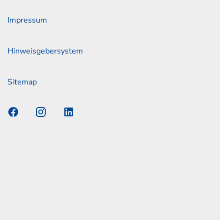
Impressum
Hinweisgebersystem
Sitemap
s Elmshorn GmbH & Co. KG x Jonas
nen zum offiziellen Kraftstoffverbrauch und den offiziellen
Emissionen neuer Personenkraftwagen können dem
n Kraftstoffverbrauch, die CO2-Emissionen und den
er Personenkraftwagen' entnommen werden, der an allen