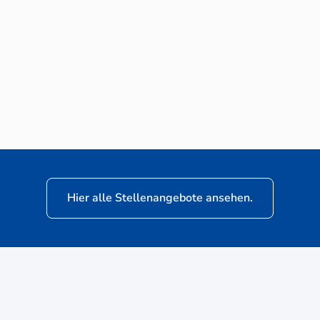
Neuwagen-Verkaufsberater (m/w/d) für
VW Nutzfahrzeuge
Hier alle Stellenangebote ansehen.
ere
Kunden: