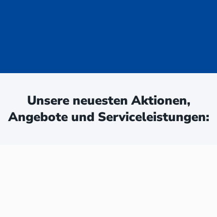
uge - jetzt
ken:
Unsere neuesten Aktionen,
Angebote und Serviceleistungen: