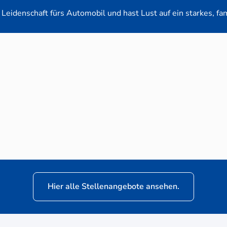
Leidenschaft fürs Automobil und hast Lust auf ein starkes, fa
en-Verkaufsberater (m/w/d) für VW Nutzfahrz
Hier alle Stellenangebote ansehen.