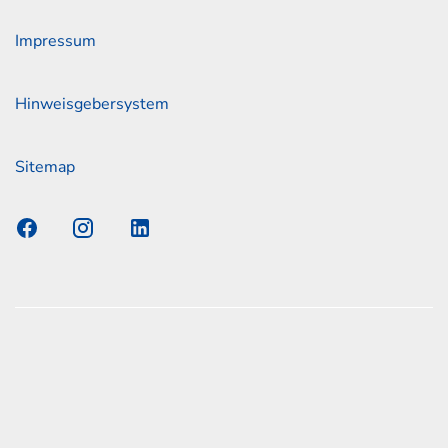
Impressum
Hinweisgebersystem
Sitemap
s Elmshorn GmbH & Co. KG x Jonas
nen zum offiziellen Kraftstoffverbrauch und den offiziellen
Emissionen neuer Personenkraftwagen können dem
n Kraftstoffverbrauch, die CO2-Emissionen und den
er Personenkraftwagen' entnommen werden, der an allen