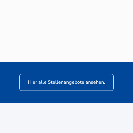
Neuwagen-Verkaufsberater (m/w/d) für
VW Nutzfahrzeuge
Hier alle Stellenangebote ansehen.
ere
Kunden: