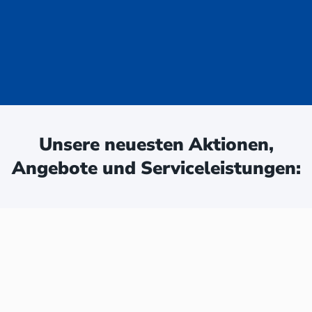
uge - jetzt
ken:
Unsere neuesten Aktionen,
Angebote und Serviceleistungen: