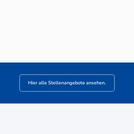
Neuwagen-Verkaufsberater (m/w/d) für
VW Nutzfahrzeuge
Hier alle Stellenangebote ansehen.
ere
Kunden: