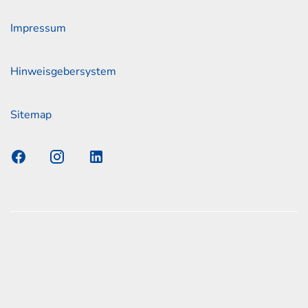
Impressum
Hinweisgebersystem
Sitemap
s Elmshorn GmbH & Co. KG x Jonas
nen zum offiziellen Kraftstoffverbrauch und den offiziellen
Emissionen neuer Personenkraftwagen können dem
n Kraftstoffverbrauch, die CO2-Emissionen und den
er Personenkraftwagen' entnommen werden, der an allen