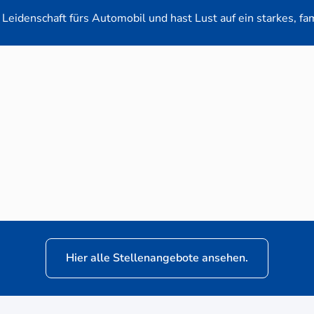
Leidenschaft fürs Automobil und hast Lust auf ein starkes, fa
en-Verkaufsberater (m/w/d) für VW Nutzfahrz
Hier alle Stellenangebote ansehen.