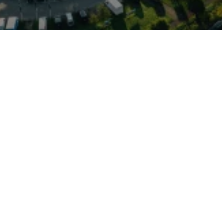
kte Außenmaße mit
m: variable
Ladekante und praktische
hl für Handwerk und
n beliebt. Er bietet eine
rsamen Benzinern bis zu
Fahrerassistenzsysteme
ptionen, die
heit verbinden. Das hier
ich in Norderstedt und ist
et; das Autohaus betreut