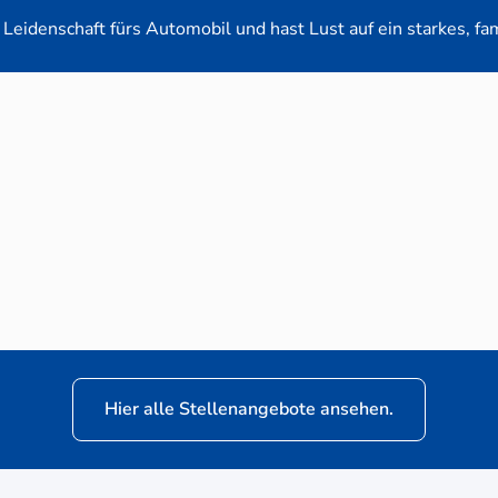
Leidenschaft fürs Automobil und hast Lust auf ein starkes, fa
en-Verkaufsberater (m/w/d) für VW Nutzfahrz
Hier alle Stellenangebote ansehen.