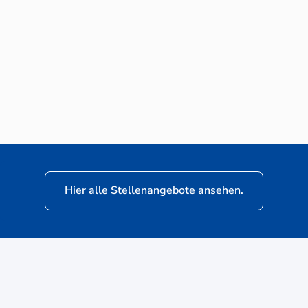
Neuwagen-Verkaufsberater (m/w/d) für
VW Nutzfahrzeuge
Hier alle Stellenangebote ansehen.
ere
Kunden: