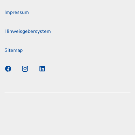
Impressum
Hinweisgebersystem
Sitemap
s Elmshorn GmbH & Co. KG x Jonas
nen zum offiziellen Kraftstoffverbrauch und den offiziellen
Emissionen neuer Personenkraftwagen können dem
n Kraftstoffverbrauch, die CO2-Emissionen und den
er Personenkraftwagen' entnommen werden, der an allen