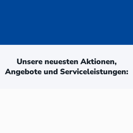
uge - jetzt
ken:
Unsere neuesten Aktionen,
Angebote und Serviceleistungen: