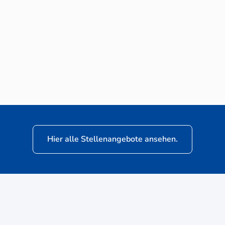
Neuwagen-Verkaufsberater (m/w/d) für
VW Nutzfahrzeuge
Hier alle Stellenangebote ansehen.
ere
Kunden: