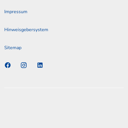
Impressum
Hinweisgebersystem
Sitemap
s Elmshorn GmbH & Co. KG x Jonas
nen zum offiziellen Kraftstoffverbrauch und den offiziellen
Emissionen neuer Personenkraftwagen können dem
n Kraftstoffverbrauch, die CO2-Emissionen und den
er Personenkraftwagen' entnommen werden, der an allen