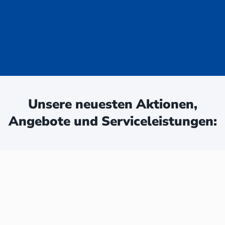
uge - jetzt
ken:
Unsere neuesten Aktionen,
Angebote und Serviceleistungen: