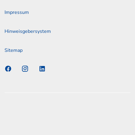
Impressum
Hinweisgebersystem
Sitemap
s Elmshorn GmbH & Co. KG x Jonas
nen zum offiziellen Kraftstoffverbrauch und den offiziellen
Emissionen neuer Personenkraftwagen können dem
n Kraftstoffverbrauch, die CO2-Emissionen und den
er Personenkraftwagen' entnommen werden, der an allen