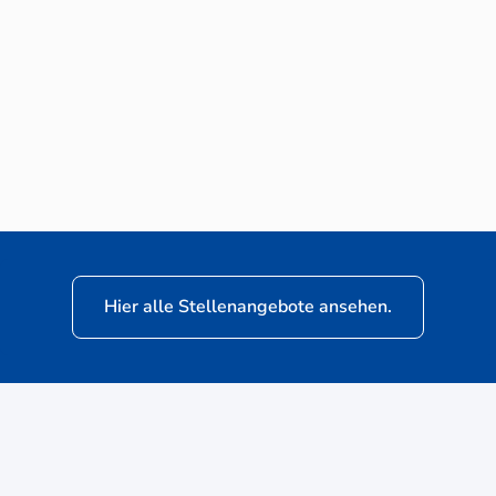
Neuwagen-Verkaufsberater (m/w/d) für
VW Nutzfahrzeuge
Hier alle Stellenangebote ansehen.
ere
Kunden: