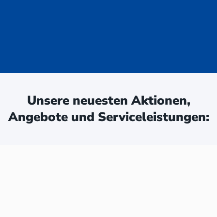
uge - jetzt
ken:
Unsere neuesten Aktionen,
Angebote und Serviceleistungen: