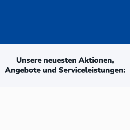
uge - jetzt
ken:
Unsere neuesten Aktionen,
Angebote und Serviceleistungen: