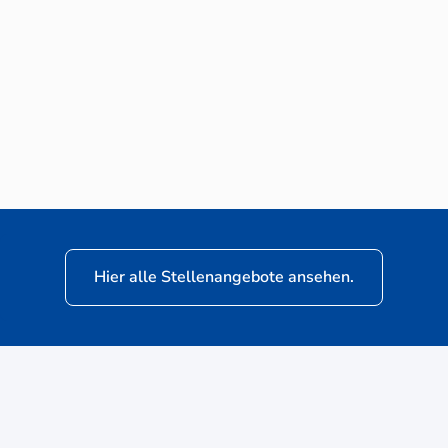
Neuwagen-Verkaufsberater (m/w/d) für
VW Nutzfahrzeuge
Hier alle Stellenangebote ansehen.
ere
Kunden: