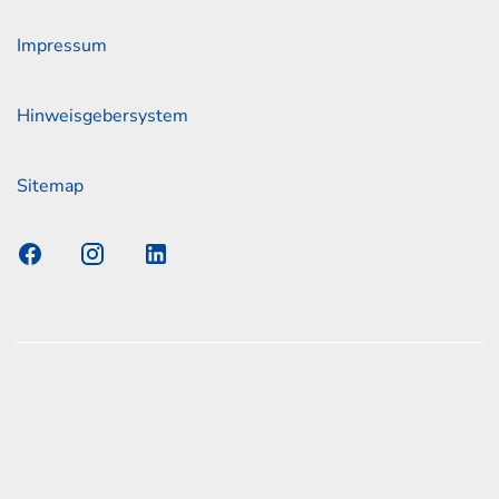
Impressum
Hinweisgebersystem
Sitemap
s Elmshorn GmbH & Co. KG x Jonas
nen zum offiziellen Kraftstoffverbrauch und den offiziellen
Emissionen neuer Personenkraftwagen können dem
n Kraftstoffverbrauch, die CO2-Emissionen und den
er Personenkraftwagen' entnommen werden, der an allen