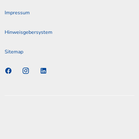
Impressum
Hinweisgebersystem
Sitemap
s Elmshorn GmbH & Co. KG x Jonas
nen zum offiziellen Kraftstoffverbrauch und den offiziellen
Emissionen neuer Personenkraftwagen können dem
n Kraftstoffverbrauch, die CO2-Emissionen und den
er Personenkraftwagen' entnommen werden, der an allen