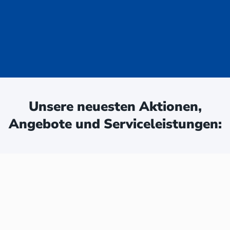
uge - jetzt
ken:
Unsere neuesten Aktionen,
Angebote und Serviceleistungen: