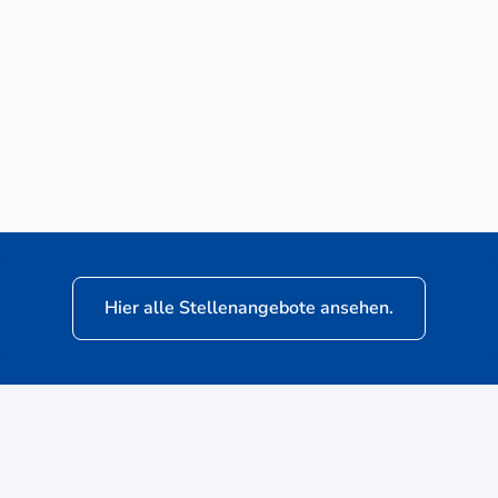
Neuwagen-Verkaufsberater (m/w/d) für
VW Nutzfahrzeuge
Hier alle Stellenangebote ansehen.
ere
Kunden: