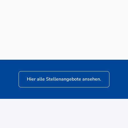
Neuwagen-Verkaufsberater (m/w/d) für
VW Nutzfahrzeuge
Hier alle Stellenangebote ansehen.
ere
Kunden: