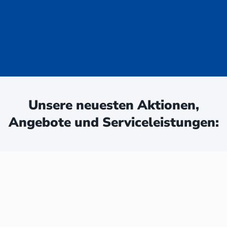
uge - jetzt
ken:
Unsere neuesten Aktionen,
Angebote und Serviceleistungen: