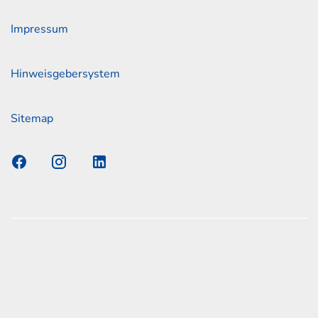
Impressum
Hinweisgebersystem
Sitemap
s Elmshorn GmbH & Co. KG x Jonas
nen zum offiziellen Kraftstoffverbrauch und den offiziellen
Emissionen neuer Personenkraftwagen können dem
n Kraftstoffverbrauch, die CO2-Emissionen und den
er Personenkraftwagen' entnommen werden, der an allen