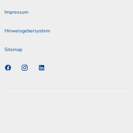
Impressum
Hinweisgebersystem
Sitemap
s Elmshorn GmbH & Co. KG x Jonas
nen zum offiziellen Kraftstoffverbrauch und den offiziellen
Emissionen neuer Personenkraftwagen können dem
n Kraftstoffverbrauch, die CO2-Emissionen und den
er Personenkraftwagen' entnommen werden, der an allen