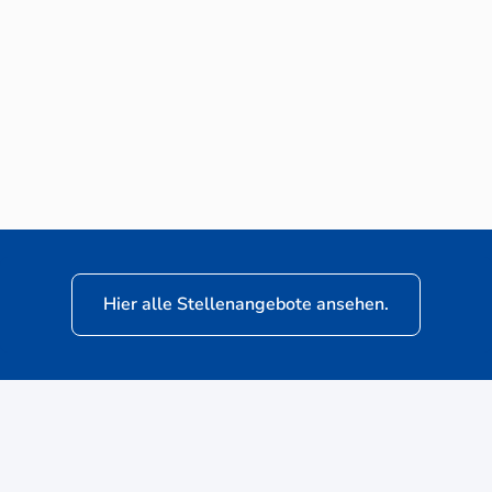
Neuwagen-Verkaufsberater (m/w/d) für
VW Nutzfahrzeuge
Hier alle Stellenangebote ansehen.
ere
Kunden: