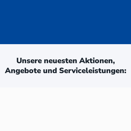
uge - jetzt
ken:
Unsere neuesten Aktionen,
Angebote und Serviceleistungen: