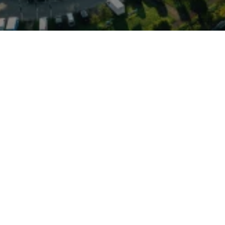
indet kompakte SUV-
: bis zu sieben Sitze
m und flexible
 zum idealen Begleiter für
sen. Technisch punktet er
otoren, optionalem
modernen
tive cruise control,
r Sicherheitsausstattung.
-Reisiek finden
l vor; der Standort ist von