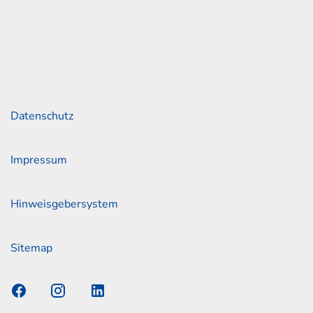
2 30 05 18
ah-junge.de
Links
Datenschutz
Impressum
Hinweisgebersystem
Sitemap