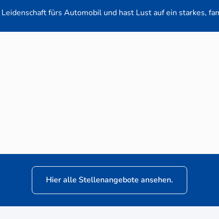
Leidenschaft fürs Automobil und hast Lust auf ein starkes, fa
en-Verkaufsberater (m/w/d) für VW Nutzfahrz
Hier alle Stellenangebote ansehen.