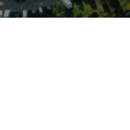
 VW-MQB-Plattform mit
G-Getriebeoptionen,
und Variabilität im Alltag
isch sind ein
blen Sitz- und
kpit- und Infotainment-
ysteme wie adaptiver
ktionen. Optionales
ür erhöhte Traktion und
 Straßenverhältnissen. Ein
feld und ist beim Autohaus