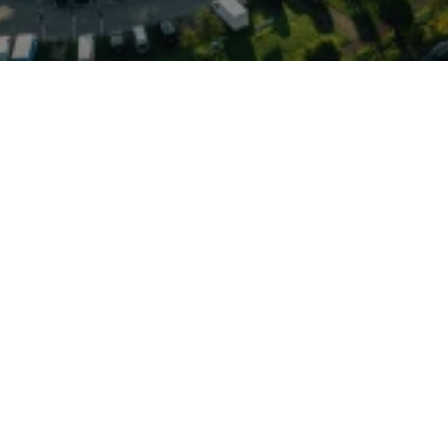
antes SUV-Design mit der
olkswagen, die für
 und bei Antriebsoptionen
 moderne Infotainment-
ffiziente TSI-Motoren,
Allradantrieb (4MOTION) –
zeichnete Coupé-Varianten
gebotene Fahrzeug befindet
m Autohaus Elmshorn
 und Service steht im
ter Service für VW, Audi,