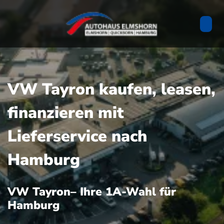
VW Tayron kaufen, leasen,
finanzieren mit
Lieferservice nach
Hamburg
VW Tayron– Ihre 1A-Wahl für
Hamburg