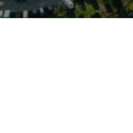
indet coupéartige Linien
nes kompakten Crossovers:
zposition und flinke
besonders stadttauglich,
rlieren. Technisch basiert
nd setzt auf sparsame
manuelle Schaltgetriebe
urch moderne
gsfunktionen. Trotz der
der Innenraum
lexible Laderaumlösungen