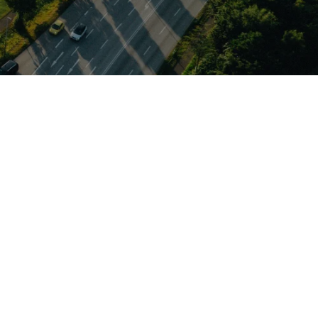
erraschend
ferraum flexibel
e, ergänzt durch
. Für Wartung,
petenz für Pkw