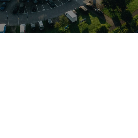
n (MQB A0) basiert und städtische Wendigkeit mit einem üb
gute Rundumsicht und eine verschiebbare Rückbank, die den Kof
ente TSI‑Aggregaten mit manueller Schaltung oder DSG‑Getrieb
ration. Dieses konkrete Fahrzeug steht in Schenefeld bereit
owie VW Nutzfahrzeuge und bietet so markenspezifische Kom
n, alltagsorientierten Innenraum suchen.