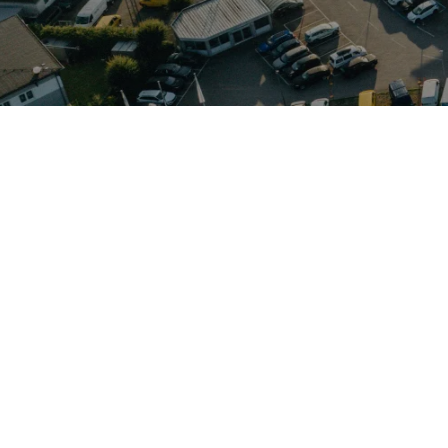
in kompakter Urban‑SUV, der auf dem modularen Querbaukaste
kombiniert. Charakteristisch sind die erhöhte Sitzposition, 
endtrips anpasst. Motorenseitig setzt der T‑Cross auf effizi
nzsysteme und zeitgemäße Konnektivität für Smartphone‑Integ
ren betreut Autohaus Elmshorn die Marken VW, Audi, Skoda s
euge. Ideal für Fahrer, die kompakte Außenmaße und praktische