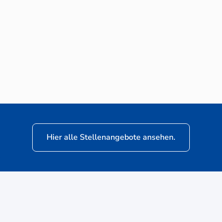
Neuwagen-Verkaufsberater (m/w/d) für
VW Nutzfahrzeuge
Hier alle Stellenangebote ansehen.
ere
Kunden: