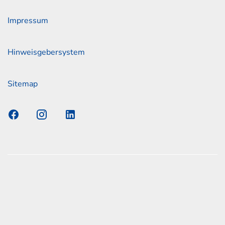
Impressum
Hinweisgebersystem
Sitemap
s Elmshorn GmbH & Co. KG x Jonas
nen zum offiziellen Kraftstoffverbrauch und den offiziellen
Emissionen neuer Personenkraftwagen können dem
n Kraftstoffverbrauch, die CO2-Emissionen und den
er Personenkraftwagen' entnommen werden, der an allen