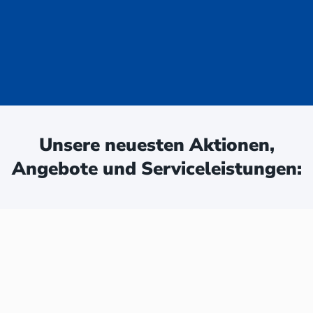
uge - jetzt
ken:
Unsere neuesten Aktionen,
Angebote und Serviceleistungen: