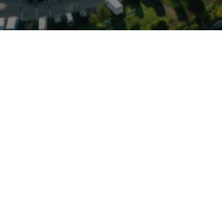
ssiker aus dem Hause VW,
 kontinuierlich
 Alltagstauglichkeit,
Motoren bekannt ist. Das
er MQB-A0-Plattform,
nzsysteme, zeitgemäße
rraschend viel Innenraum
es Exemplar steht in
onders für Pendler und
nd Parkkomfort schätzen.
orn, das als