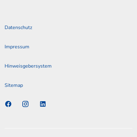
Links
Datenschutz
Impressum
Hinweisgebersystem
Sitemap
s Elmshorn GmbH & Co. KG x Jonas