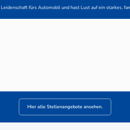
Leidenschaft fürs Automobil und hast Lust auf ein starkes, fa
en-Verkaufsberater (m/w/d) für VW Nutzfahrz
Hier alle Stellenangebote ansehen.