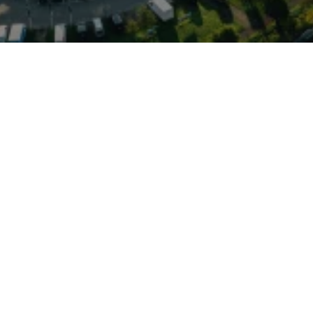
zehnten bewährte
ohem Raumangebot und
ung, steht aktuell in
utohaus Elmshorn
t durch vielfältige
SI‑Benziner, sparsame
varianten), moderne
cherheitsbewertungen der
ch für Berufspendler und
olide
iedrige Folgekosten bei