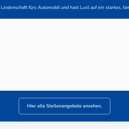
Leidenschaft fürs Automobil und hast Lust auf ein starkes, fa
en-Verkaufsberater (m/w/d) für VW Nutzfahrz
Hier alle Stellenangebote ansehen.