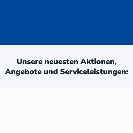
uge - jetzt
ken:
Unsere neuesten Aktionen,
Angebote und Serviceleistungen: