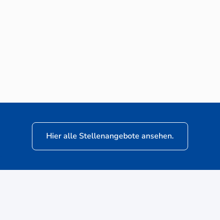
Neuwagen-Verkaufsberater (m/w/d) für
VW Nutzfahrzeuge
Hier alle Stellenangebote ansehen.
ere
Kunden: