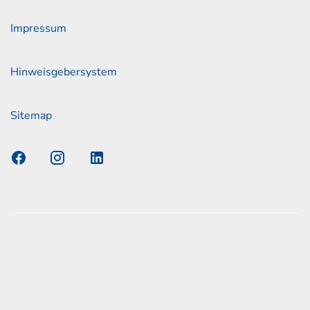
Impressum
Hinweisgebersystem
Sitemap
s Elmshorn GmbH & Co. KG x Jonas
nen zum offiziellen Kraftstoffverbrauch und den offiziellen
Emissionen neuer Personenkraftwagen können dem
n Kraftstoffverbrauch, die CO2-Emissionen und den
er Personenkraftwagen' entnommen werden, der an allen