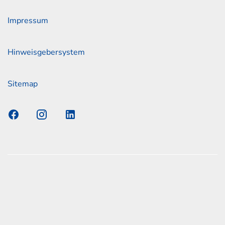
Impressum
Hinweisgebersystem
Sitemap
s Elmshorn GmbH & Co. KG x Jonas
nen zum offiziellen Kraftstoffverbrauch und den offiziellen
Emissionen neuer Personenkraftwagen können dem
n Kraftstoffverbrauch, die CO2-Emissionen und den
er Personenkraftwagen' entnommen werden, der an allen