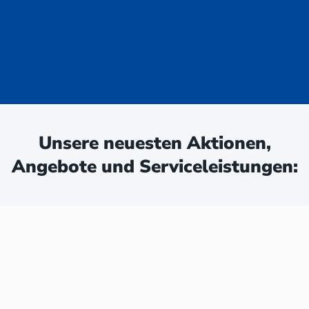
uge - jetzt
ken:
Unsere neuesten Aktionen,
Angebote und Serviceleistungen: