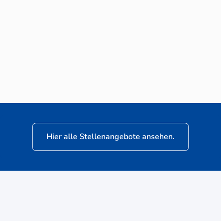
Neuwagen-Verkaufsberater (m/w/d) für
VW Nutzfahrzeuge
Hier alle Stellenangebote ansehen.
ere
Kunden: