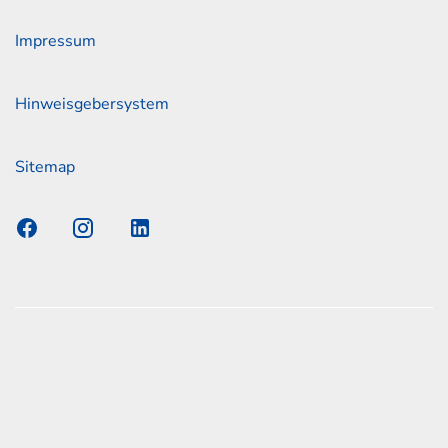
Impressum
Hinweisgebersystem
Sitemap
s Elmshorn GmbH & Co. KG x Jonas
nen zum offiziellen Kraftstoffverbrauch und den offiziellen
Emissionen neuer Personenkraftwagen können dem
n Kraftstoffverbrauch, die CO2-Emissionen und den
er Personenkraftwagen' entnommen werden, der an allen