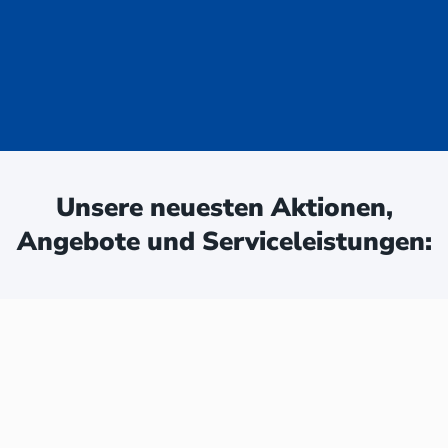
uge - jetzt
ken:
Unsere neuesten Aktionen,
Angebote und Serviceleistungen: