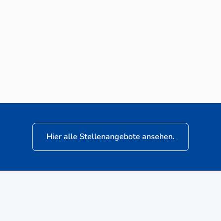
Neuwagen-Verkaufsberater (m/w/d) für
VW Nutzfahrzeuge
Hier alle Stellenangebote ansehen.
ere
Kunden: