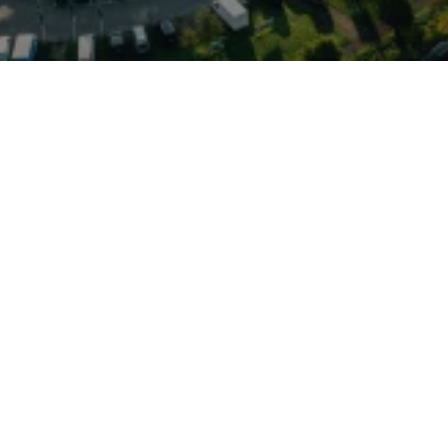
ste Nutzfahrzeugtechnik
und eignet sich deshalb
te, Handwerksbetriebe und
er neueren Generation wird
VW-Modell gefertigt (u. a.
klassischen Dieselversionen
en verfügbar — moderne
ivitätslösungen erhöhen
tsalltag. Typisch sind
tige Radstände und
iduelle Transporteinsätze