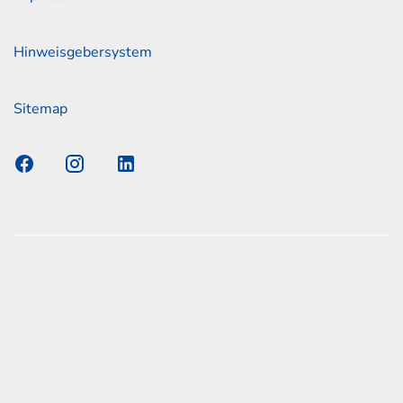
Hinweisgebersystem
Sitemap
s Elmshorn GmbH & Co. KG x Jonas
nen zum offiziellen Kraftstoffverbrauch und den offiziellen
Emissionen neuer Personenkraftwagen können dem
n Kraftstoffverbrauch, die CO2-Emissionen und den
er Personenkraftwagen' entnommen werden, der an allen
d bei der Deutsche Automobil Treuhand GmbH (DAT),
aße 1, 73760 Ostfildern-Scharnhausen bzw. im Internet