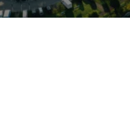
n Elmshorn bereit — ein
t seiner Einführung 2006
utzlasten und umfangreiche
 unterschiedliche
rzeugspezifische
h für Zustellung,
fahrzeuge individuell
en TDI-Motoren gibt es
(e‑Crafter) für
dazu moderne
nnektivitätslösungen, die