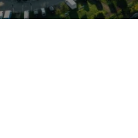
on VW im Autohaus
 eine kurze, gut
n entfernt. Jahreswagen
neuwertiger Technik mit
ust gegenüber Neuwagen:
re gefahren, verfügen oft
und regelmäßige
Elmshorn profitieren Sie
etenz: Audi, VW, VW
d Cupra sind im Haus
gen Services – für