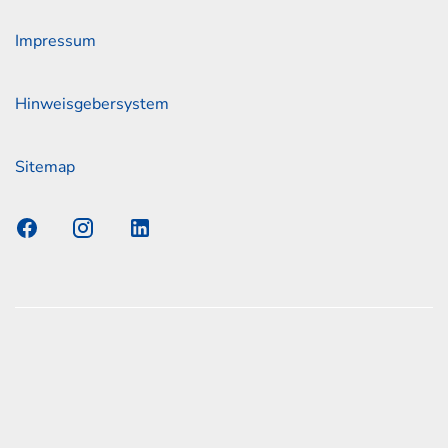
Impressum
Hinweisgebersystem
Sitemap
s Elmshorn GmbH & Co. KG x Jonas
nen zum offiziellen Kraftstoffverbrauch und den offiziellen
Emissionen neuer Personenkraftwagen können dem
n Kraftstoffverbrauch, die CO2-Emissionen und den
er Personenkraftwagen' entnommen werden, der an allen