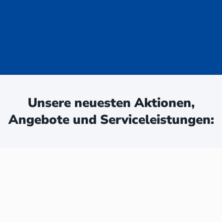
uge - jetzt
ken:
Unsere neuesten Aktionen,
Angebote und Serviceleistungen: