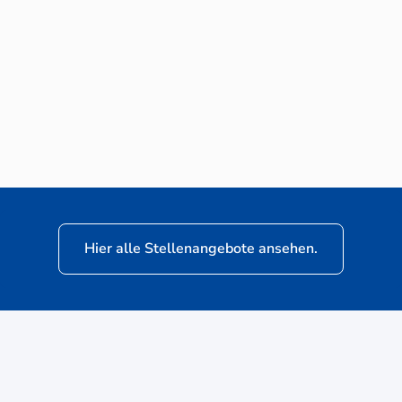
Neuwagen-Verkaufsberater (m/w/d) für
VW Nutzfahrzeuge
Hier alle Stellenangebote ansehen.
ere
Kunden: