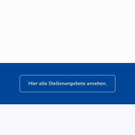
Neuwagen-Verkaufsberater (m/w/d) für
VW Nutzfahrzeuge
Hier alle Stellenangebote ansehen.
ere
Kunden: