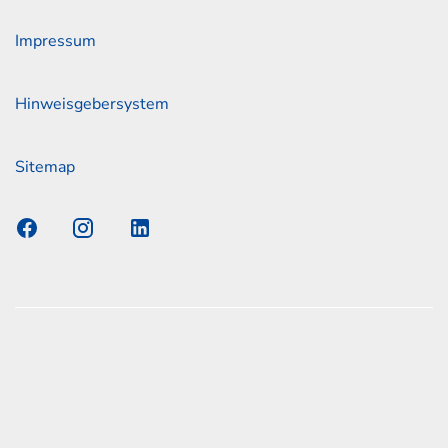
Impressum
Hinweisgebersystem
Sitemap
s Elmshorn GmbH & Co. KG x Jonas
nen zum offiziellen Kraftstoffverbrauch und den offiziellen
Emissionen neuer Personenkraftwagen können dem
n Kraftstoffverbrauch, die CO2-Emissionen und den
er Personenkraftwagen' entnommen werden, der an allen