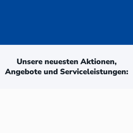
uge - jetzt
ken:
Unsere neuesten Aktionen,
Angebote und Serviceleistungen: