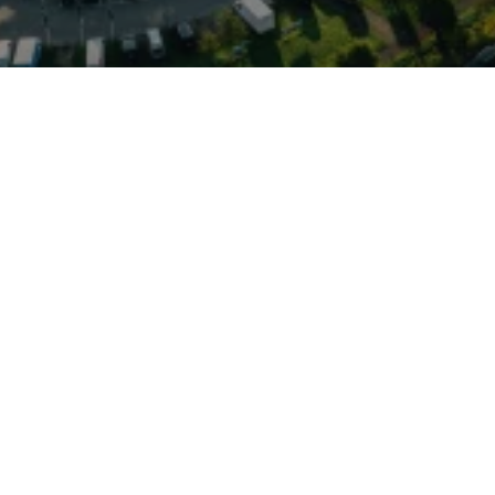
n VW zur Verfügung —
horn. Das Autohaus bietet
ür VW, Audi, Skoda und VW
und elektronischer
 hin zu Originalteilen und
le basieren oft auf
MQB), was
disierte Reparaturprozesse
 moderne TSI-/TDI-
zialisiertes Know-how.
utzfahrzeuge mit