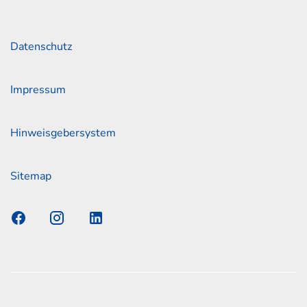
Datenschutz
Impressum
Hinweisgebersystem
Sitemap
s Elmshorn GmbH & Co. KG x Jonas
nen zum offiziellen Kraftstoffverbrauch und den offiziellen