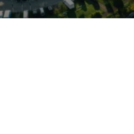
 — angeboten vom Autohaus
echische Tradition (Laurin
ik als Mitglied der
annt für ein sehr gutes
hlreiche „Simply Clever“-
sstandards. Ohne
ot offen für
en Familien‑SUVs, die oft
aktischen Alltagsdetails
sant: durch die
tohauses stehen