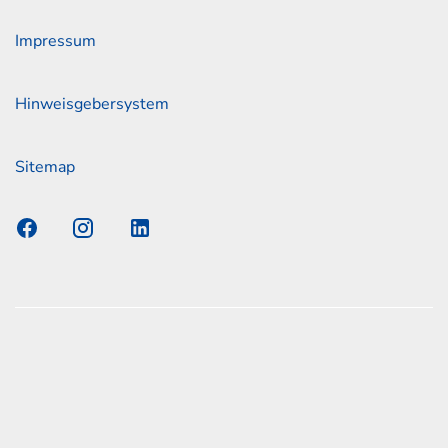
Impressum
Hinweisgebersystem
Sitemap
s Elmshorn GmbH & Co. KG x Jonas
nen zum offiziellen Kraftstoffverbrauch und den offiziellen
Emissionen neuer Personenkraftwagen können dem
n Kraftstoffverbrauch, die CO2-Emissionen und den
er Personenkraftwagen' entnommen werden, der an allen