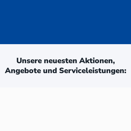
uge - jetzt
ken:
Unsere neuesten Aktionen,
Angebote und Serviceleistungen: