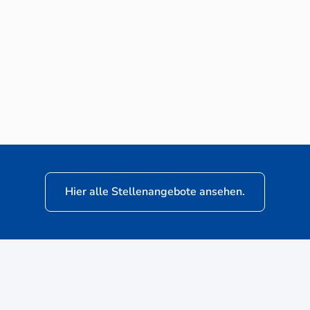
Neuwagen-Verkaufsberater (m/w/d) für
VW Nutzfahrzeuge
Hier alle Stellenangebote ansehen.
ere
Kunden: