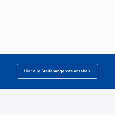
Neuwagen-Verkaufsberater (m/w/d) für
VW Nutzfahrzeuge
Hier alle Stellenangebote ansehen.
ere
Kunden: