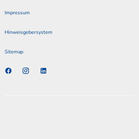
Impressum
Hinweisgebersystem
Sitemap
s Elmshorn GmbH & Co. KG x Jonas
nen zum offiziellen Kraftstoffverbrauch und den offiziellen
Emissionen neuer Personenkraftwagen können dem
n Kraftstoffverbrauch, die CO2-Emissionen und den
er Personenkraftwagen' entnommen werden, der an allen