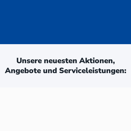
uge - jetzt
ken:
Unsere neuesten Aktionen,
Angebote und Serviceleistungen: