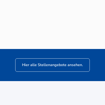
Neuwagen-Verkaufsberater (m/w/d) für
VW Nutzfahrzeuge
Hier alle Stellenangebote ansehen.
ere
Kunden: