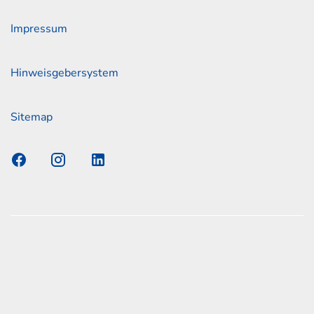
Impressum
Hinweisgebersystem
Sitemap
s Elmshorn GmbH & Co. KG x Jonas
nen zum offiziellen Kraftstoffverbrauch und den offiziellen
Emissionen neuer Personenkraftwagen können dem
n Kraftstoffverbrauch, die CO2-Emissionen und den
er Personenkraftwagen' entnommen werden, der an allen