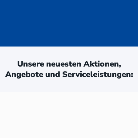
uge - jetzt
ken:
Unsere neuesten Aktionen,
Angebote und Serviceleistungen: