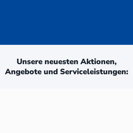
uge - jetzt
ken:
Unsere neuesten Aktionen,
Angebote und Serviceleistungen: