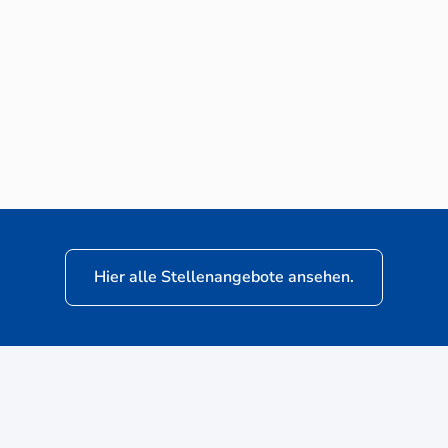
Neuwagen-Verkaufsberater (m/w/d) für
VW Nutzfahrzeuge
Hier alle Stellenangebote ansehen.
ere
Kunden: