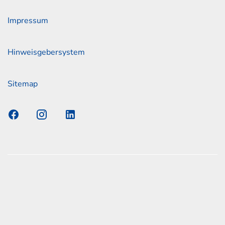
Impressum
Hinweisgebersystem
Sitemap
s Elmshorn GmbH & Co. KG x Jonas
nen zum offiziellen Kraftstoffverbrauch und den offiziellen
Emissionen neuer Personenkraftwagen können dem
n Kraftstoffverbrauch, die CO2-Emissionen und den
er Personenkraftwagen' entnommen werden, der an allen