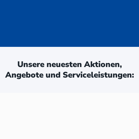
uge - jetzt
ken:
Unsere neuesten Aktionen,
Angebote und Serviceleistungen: