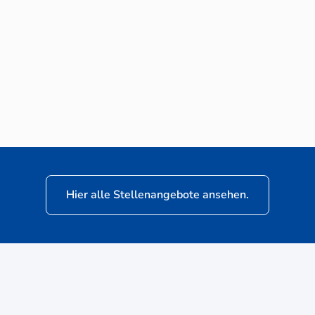
Neuwagen-Verkaufsberater (m/w/d) für
VW Nutzfahrzeuge
Hier alle Stellenangebote ansehen.
ere
Kunden: