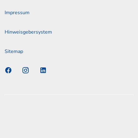
Impressum
Hinweisgebersystem
Sitemap
s Elmshorn GmbH & Co. KG x Jonas
nen zum offiziellen Kraftstoffverbrauch und den offiziellen
Emissionen neuer Personenkraftwagen können dem
n Kraftstoffverbrauch, die CO2-Emissionen und den
er Personenkraftwagen' entnommen werden, der an allen